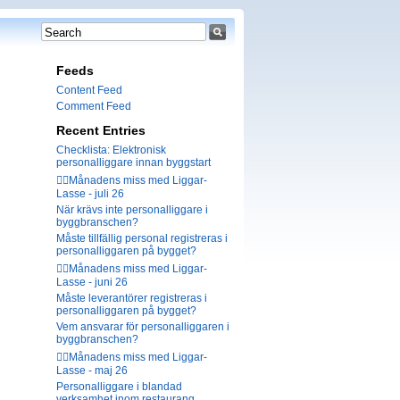
Feeds
Content Feed
Comment Feed
Recent Entries
Checklista: Elektronisk
personalliggare innan byggstart
🤦‍♂️Månadens miss med Liggar-
Lasse - juli 26
När krävs inte personalliggare i
byggbranschen?
Måste tillfällig personal registreras i
personalliggaren på bygget?
🤦‍♂️Månadens miss med Liggar-
Lasse - juni 26
Måste leverantörer registreras i
personalliggaren på bygget?
Vem ansvarar för personalliggaren i
byggbranschen?
🤦‍♂️Månadens miss med Liggar-
Lasse - maj 26
Personalliggare i blandad
verksamhet inom restaurang