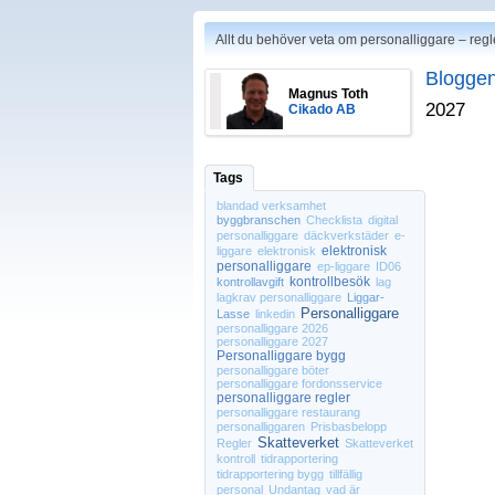
Allt du behöver veta om personalliggare – regl
Bloggen
Magnus Toth
2027
Cikado AB
Tags
blandad verksamhet
byggbranschen
Checklista
digital
personalliggare
däckverkstäder
e-
elektronisk
liggare
elektronisk
personalliggare
ep-liggare
ID06
kontrollbesök
kontrollavgift
lag
lagkrav personalliggare
Liggar-
Personalliggare
Lasse
linkedin
personalliggare 2026
personalliggare 2027
Personalliggare bygg
personalliggare böter
personalliggare fordonsservice
personalliggare regler
personalliggare restaurang
personalliggaren
Prisbasbelopp
Skatteverket
Regler
Skatteverket
kontroll
tidrapportering
tidrapportering bygg
tillfällig
personal
Undantag
vad är