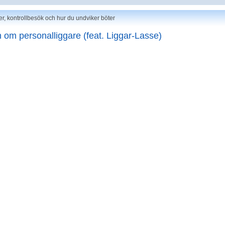
er, kontrollbesök och hur du undviker böter
 om personalliggare (feat. Liggar-Lasse)