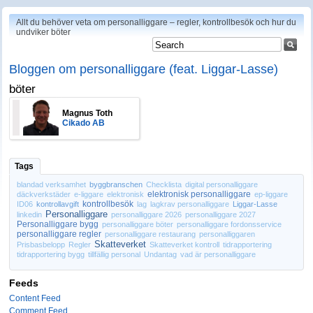
Allt du behöver veta om personalliggare – regler, kontrollbesök och hur du
undviker böter
Bloggen om personalliggare (feat. Liggar-Lasse)
böter
Magnus Toth
Cikado AB
Tags
blandad verksamhet
byggbranschen
Checklista
digital personalliggare
elektronisk personalliggare
däckverkstäder
e-liggare
elektronisk
ep-liggare
kontrollbesök
ID06
kontrollavgift
lag
lagkrav personalliggare
Liggar-Lasse
Personalliggare
linkedin
personalliggare 2026
personalliggare 2027
Personalliggare bygg
personalliggare böter
personalliggare fordonsservice
personalliggare regler
personalliggare restaurang
personalliggaren
Skatteverket
Prisbasbelopp
Regler
Skatteverket kontroll
tidrapportering
tidrapportering bygg
tillfällig personal
Undantag
vad är personalliggare
Feeds
Content Feed
Comment Feed