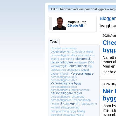
Allt du behöver veta om personalliggare – regl
Bloggen
Magnus Toth
byggbra
Cikado AB
2026 Aug
Chec
Tags
bygg
blandad verksamhet
byggbranschen
Checklista
digital
personalliggare
däckverkstäder
e-
När ett 
elektronisk
liggare
elektronisk
material
personalliggare
ep-liggare
ID06
Men en 
kontrollbesök
kontrollavgift
lag
lagkrav personalliggare
Liggar-
Här är e
Personalliggare
Lasse
linkedin
personalliggare 2026
personalliggare 2027
Personalliggare bygg
2026 Jul
personalliggare böter
När 
personalliggare fordonsservice
personalliggare regler
byg
personalliggare restaurang
personalliggaren
Prisbasbelopp
Skatteverket
Regler
Skatteverket
Inom byg
kontroll
tidrapportering
inte i a
tidrapportering bygg
tillfällig
byggarb
personal
Undantag
vad är