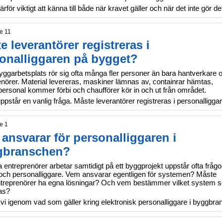
ärför viktigt att känna till både när kravet gäller och när det inte gör de
e 11
e leverantörer registreras i
onalliggaren på bygget?
yggarbetsplats rör sig ofta många fler personer än bara hantverkare 
enörer. Material levereras, maskiner lämnas av, containrar hämtas,
personal kommer förbi och chaufförer kör in och ut från området.
ppstår en vanlig fråga. Måste leverantörer registreras i personalligga
e 1
ansvarar för personalliggaren i
gbranschen?
a entreprenörer arbetar samtidigt på ett byggprojekt uppstår ofta frågo
och personalliggare. Vem ansvarar egentligen för systemen? Måste
treprenörer ha egna lösningar? Och vem bestämmer vilket system 
as?
 vi igenom vad som gäller kring elektronisk personalliggare i byggbra