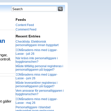
Feeds
Content Feed
Comment Feed
Recent Entries
an
Checklista: Elektronisk
personalliggare innan byggstart
🤦‍♂️Månadens miss med Liggar-
Lasse - juli 26
ngar,
När krävs inte personalliggare i
ntroll.
byggbranschen?
Måste tillfällig personal registreras i
personalliggaren på bygget?
🤦‍♂️Månadens miss med Liggar-
Lasse - juni 26
Måste leverantörer registreras i
personalliggaren på bygget?
Vem ansvarar för personalliggaren i
byggbranschen?
🤦‍♂️Månadens miss med Liggar-
t gäller
Lasse - maj 26
Personalliggare i blandad
verksamhet inom restaurang