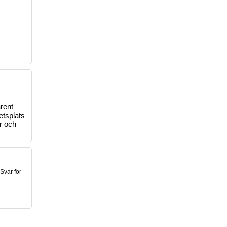
arent
etsplats
r och