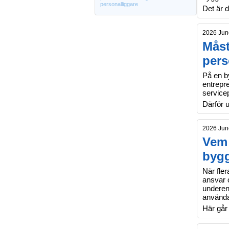
personalliggare
Det är d
2026 Jun
Måst
pers
På en b
entrepr
service
Därför u
2026 Jun
Vem 
byg
När fler
ansvar 
underen
använd
Här går