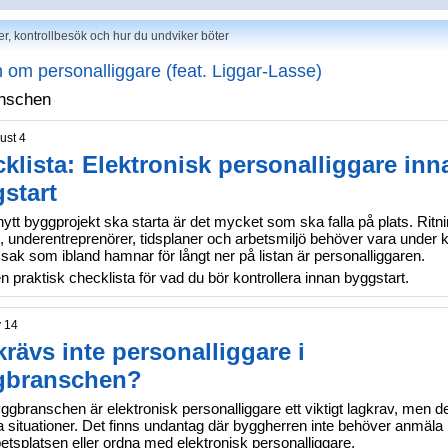
er, kontrollbesök och hur du undviker böter
 om personalliggare (feat. Liggar-Lasse)
nschen
ust 4
klista: Elektronisk personalliggare inn
start
nytt byggprojekt ska starta är det mycket som ska falla på plats. Ritni
, underentreprenörer, tidsplaner och arbetsmiljö behöver vara under ko
sak som ibland hamnar för långt ner på listan är personalliggaren.
n praktisk checklista för vad du bör kontrollera innan byggstart.
y 14
krävs inte personalliggare i
gbranschen?
gbranschen är elektronisk personalliggare ett viktigt lagkrav, men de
lla situationer. Det finns undantag där byggherren inte behöver anmäla
etsplatsen eller ordna med elektronisk personalliggare.