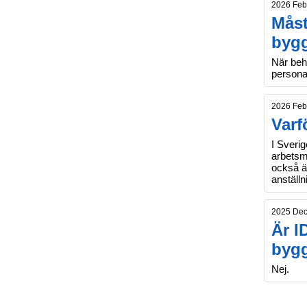
2026 Feb
Måst
byg
När beh
personal
2026 Feb
Varf
I Sverig
arbetsma
också är
anställn
2025 De
Är I
byg
Nej.