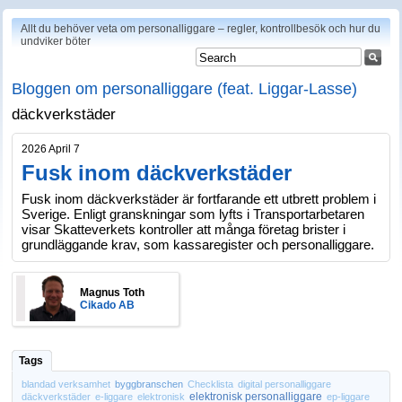
Allt du behöver veta om personalliggare – regler, kontrollbesök och hur du
undviker böter
Bloggen om personalliggare (feat. Liggar-Lasse)
däckverkstäder
2026 April 7
Fusk inom däckverkstäder
Fusk inom däckverkstäder är fortfarande ett utbrett problem i
Sverige. Enligt granskningar som lyfts i Transportarbetaren
visar Skatteverkets kontroller att många företag brister i
grundläggande krav, som kassaregister och personalliggare.
Magnus Toth
Cikado AB
Tags
blandad verksamhet
byggbranschen
Checklista
digital personalliggare
elektronisk personalliggare
däckverkstäder
e-liggare
elektronisk
ep-liggare