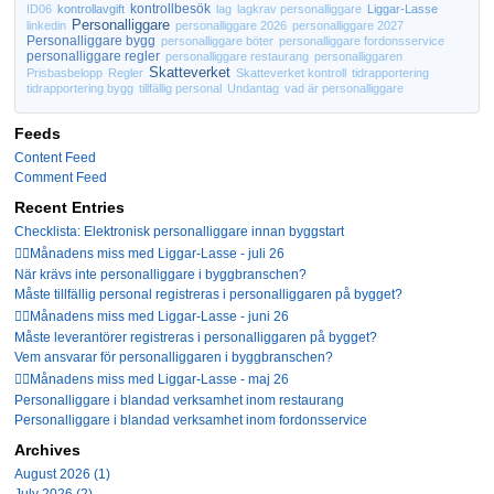
kontrollbesök
ID06
kontrollavgift
lag
lagkrav personalliggare
Liggar-Lasse
Personalliggare
linkedin
personalliggare 2026
personalliggare 2027
Personalliggare bygg
personalliggare böter
personalliggare fordonsservice
personalliggare regler
personalliggare restaurang
personalliggaren
Skatteverket
Prisbasbelopp
Regler
Skatteverket kontroll
tidrapportering
tidrapportering bygg
tillfällig personal
Undantag
vad är personalliggare
Feeds
Content Feed
Comment Feed
Recent Entries
Checklista: Elektronisk personalliggare innan byggstart
🤦‍♂️Månadens miss med Liggar-Lasse - juli 26
När krävs inte personalliggare i byggbranschen?
Måste tillfällig personal registreras i personalliggaren på bygget?
🤦‍♂️Månadens miss med Liggar-Lasse - juni 26
Måste leverantörer registreras i personalliggaren på bygget?
Vem ansvarar för personalliggaren i byggbranschen?
🤦‍♂️Månadens miss med Liggar-Lasse - maj 26
Personalliggare i blandad verksamhet inom restaurang
Personalliggare i blandad verksamhet inom fordonsservice
Archives
August 2026 (1)