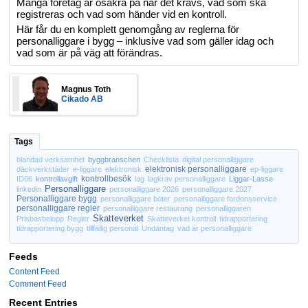
Många företag är osäkra på när det krävs, vad som ska
registreras och vad som händer vid en kontroll.
Här får du en komplett genomgång av reglerna för
personalliggare i bygg – inklusive vad som gäller idag och
vad som är på väg att förändras.
Magnus Toth
Cikado AB
Tags
blandad verksamhet
byggbranschen
Checklista
digital personalliggare
elektronisk personalliggare
däckverkstäder
e-liggare
elektronisk
ep-liggare
kontrollbesök
ID06
kontrollavgift
lag
lagkrav personalliggare
Liggar-Lasse
Personalliggare
linkedin
personalliggare 2026
personalliggare 2027
Personalliggare bygg
personalliggare böter
personalliggare fordonsservice
personalliggare regler
personalliggare restaurang
personalliggaren
Skatteverket
Prisbasbelopp
Regler
Skatteverket kontroll
tidrapportering
tidrapportering bygg
tillfällig personal
Undantag
vad är personalliggare
Feeds
Content Feed
Comment Feed
Recent Entries