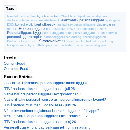
Tags
blandad verksamhet
byggbranschen
Checklista
digital personalliggare
elektronisk personalliggare
däckverkstäder
e-liggare
elektronisk
ep-liggare
kontrollbesök
ID06
kontrollavgift
lag
lagkrav personalliggare
Liggar-Lasse
Personalliggare
linkedin
personalliggare 2026
personalliggare 2027
Personalliggare bygg
personalliggare böter
personalliggare fordonsservice
personalliggare regler
personalliggare restaurang
personalliggaren
Skatteverket
Prisbasbelopp
Regler
Skatteverket kontroll
tidrapportering
tidrapportering bygg
tillfällig personal
Undantag
vad är personalliggare
Feeds
Content Feed
Comment Feed
Recent Entries
Checklista: Elektronisk personalliggare innan byggstart
🤦‍♂️Månadens miss med Liggar-Lasse - juli 26
När krävs inte personalliggare i byggbranschen?
Måste tillfällig personal registreras i personalliggaren på bygget?
🤦‍♂️Månadens miss med Liggar-Lasse - juni 26
Måste leverantörer registreras i personalliggaren på bygget?
Vem ansvarar för personalliggaren i byggbranschen?
🤦‍♂️Månadens miss med Liggar-Lasse - maj 26
Personalliggare i blandad verksamhet inom restaurang