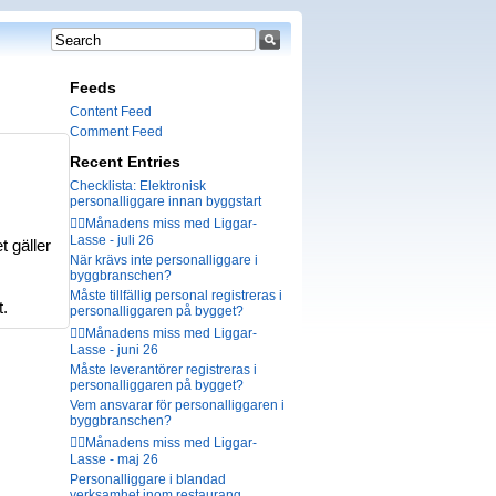
Feeds
Content Feed
Comment Feed
Recent Entries
Checklista: Elektronisk
personalliggare innan byggstart
🤦‍♂️Månadens miss med Liggar-
Lasse - juli 26
t gäller
När krävs inte personalliggare i
byggbranschen?
Måste tillfällig personal registreras i
t.
personalliggaren på bygget?
🤦‍♂️Månadens miss med Liggar-
Lasse - juni 26
Måste leverantörer registreras i
personalliggaren på bygget?
Vem ansvarar för personalliggaren i
byggbranschen?
🤦‍♂️Månadens miss med Liggar-
Lasse - maj 26
Personalliggare i blandad
verksamhet inom restaurang