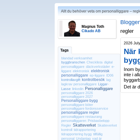
Allt du behöver veta om personalliggare – regl
Bloggen
Magnus Toth
regler
Cikado AB
2026 Jul
När 
Tags
byg
blandad verksamhet
byggbranschen
Checklista
digital
personalliggare
däckverkstäder
e-
Inom byg
elektronisk
liggare
elektronisk
inte i a
personalliggare
ep-liggare
ID06
byggarb
kontrollbesök
kontrollavgift
lag
lagkrav personalliggare
Liggar-
Det är d
Personalliggare
Lasse
linkedin
personalliggare 2026
personalliggare 2027
Personalliggare bygg
personalliggare böter
personalliggare fordonsservice
personalliggare regler
personalliggare restaurang
personalliggaren
Prisbasbelopp
Skatteverket
Regler
Skatteverket
kontroll
tidrapportering
tidrapportering bygg
tillfällig
personal
Undantag
vad är